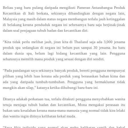
Beliau yang baru pulang daripada mengikuti Pameran Antarabangsa Produk
Kecantikan di Itali berkata, sekiranya dibandingkan dengan negara lain,
Malaysia yang masih dalam status negara membangun terlalu jauh ketinggalan
di belakang kerana penduduk negara ini sebenarnya baru saja berjinak-jinak
dalam soal penjagaan tubuh badan dan kecantikan diri.
“Kita tidak perlu melihat jauh, jiran kita di Thailand saja ada 3,000 jenama
produk spa sedangkan di negara ini belum pun sampai 30 jenama. Itu baru
dalam dunia spa, belum lagi bidang kecantikan yang lain. Pengguna
seharusnya memilih mana produk yang sesuai dengan diri sendiri.
“Pada pandangan saya sekiranya banyak produk, bererti pengguna mempunyai
pilihan yang lebih luas kerana ada produk yang berasaskan bahan kima dan
ada yang daripada tumbuh-tumbuhan. Pengguna yang bermaklumat tidak
mungkin akan silap,” katanya ketika dihubungi baru-baru ini.
Ditanya adakah perkataan tua, terlalu ditakuti pengguna menyebabkan wanita
teruja menjaga tubuh badan dan kecantikan, Mona mengakui perasaan itu
bukan satu kesalahan kerana mana-mana manusia yang normal tidak kira lelaki
dan wanita ingin dirinya kelihatan kekal muda.
“Saya fikir individu yang normal akan mahu kelihatan cantik dan kekal