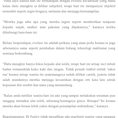
“Pada saya wanita hari ini berhadapan dengan evolusi kecantikan yang mana
kalau dulu mungkin ia dilihat subjektif, tetapi hari ini mempunyai objektif
tersendiri seperti ingin bergaya, melaram dan menjaga keterampilan.
“Mereka juga tahu apa yang mereka ingini seperti memberikan tumpuan
kepada wajah, rambut atau pakaian yang dipakainya,” katanya ketika
dihubungi baru-baru ini.
Beliau berpendapat, evolusi itu adalah perkara yang amat perlu kerana ia juga
sebenarnya sama seperti perubahan dalam bidang teknologi maklumat yang
sentiasa berkembang.
“Dulu mungkin hanya fokus kepada alat solek, tetapi hari ini setiap inci tubuh
badan termasuklah kuku kaki dan tangan. Tidak pernah timbul istilah ‘takut
tua’ kerana setiap wanita itu sememangnya sudah dilihat cantik, justeru tidak
salah seandainya mereka menjaga kecantikan dengan erti kata lain untuk
kepuasan diri sendiri dan mata yang memandang.
“Kalau anda melihat wanita hari ini ada yang sampai melakukan senaman pun
sanggup memakai alat solek, sekurang-kurangnya gincu. Kenapa? Ini kerana
mereka akan berasa lebih yakin dengan penampilan sedemikian,” katanya.
Bagaimanapun, Dr Fazley tidak menafikan ada segelintir wanita yang sanggup