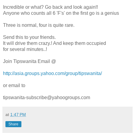
Incredible or what? Go back and look again!!
Anyone who counts all 6 'F's' on the first go is a genius
Three is normal, four is quite rare.
Send this to your friends.
It will drive them crazy.! And keep them occupied
for several minutes..!
Join Tipswanita Email @
http://asia.groups.yahoo.com/group/tipswanita/
or email to
tipswanita-subscribe@yahoogroups.com
at
1:47 PM
Share