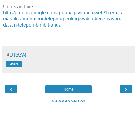
Untuk archive
http://groups.google.com/group/tipswanita/web/1cemas-
masukkan-nombor-telepon-penting-waktu-kecemasan-
dalam-telepon-bimbit-anda
at
8:09 AM
Share
‹
›
Home
View web version