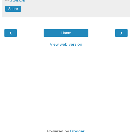
Share
‹
›
Home
View web version
Powered by
Blogger
.